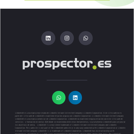
Linkedin© es una marca registrada de LinkedIn Ireland Unlimited Company y LinkedIn Corporation. Este sitio web no es
parte del sitio web de Linkedin© o mantiene relación alguna con Linkedin Corporation o Linkedin Irleland United Company
Linkedin© es una marca comercial de Linkedin Corporation. Linkedin© no mantiene ninguna relación con este sitio web de
servicios y formación en ventas B2B dónde se recomienda entre otras herramientas, la plataforma Linkedin© para alcanzar
los objetivos de venta. Linkedin© is a registered trademark of LinkedIn Ireland Unlimited Company and LinkedIn
Corporation. This website is not part of the Linkedin© website or in any way connected with Linkedin Corporation or Linkedin
Irleland United Company Linkedin© is a trademark of Linkedin Corporation. Linkedin© has no relationship with